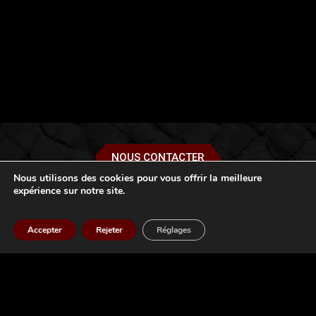
NOUS CONTACTER
Nous utilisons des cookies pour vous offrir la meilleure
expérience sur notre site.
Accepter
Rejeter
Réglages
Le Traquenard : Un
Portail Vers un Autre
Monde
"Le Traquenard n'est pas seulement
une taverne, c'est un portail vers un